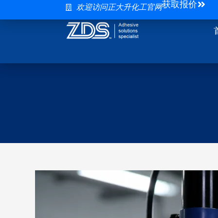
获取报价
跳
化
工
欢迎访问正大升化工官网
至
妆
业
内
品
电
容
包
机
材
磁
玻
钢
璃
粘
与
接
塑
中
料
耐
粘
高
接
温
方
树
案：
脂
UV
胶
胶
的
与
剪