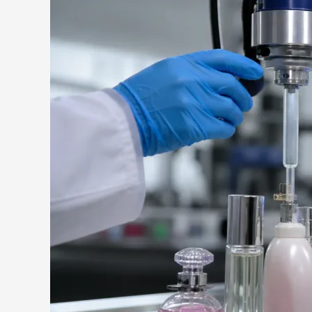
瞬
切
间
强
胶
度
在
与
香
耐
水
温
瓶、
性
粉
能
盒
分
中
析
的
组
合
应
用