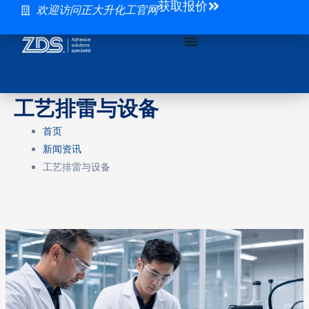
获取报价
跳
车
欢迎访问正大升化工官网
至
载
内
显
容
示
屏
贴
工艺排雷与设备
合
首页
中
新闻资讯
高
工艺排雷与设备
透
UV
胶
的
黄
变
控
制