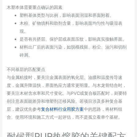
木塑本体需要重点确认的因素
塑料基体类型与比例，影响表面润湿和界面附着。
木粉、矿物填料和助剂含量，影响表面均匀性与吸湿表
现。
是否有共挤层、保护层或表面压纹，影响真实接触界面。
材料出厂后的表面污染，如脱模残留、粉尘、油污和切削
碎屑。
不同基层的匹配要点
与金属粘接时，要关注金属表面的氧化层、油膜和温度传导速
度，金属升降温快，界面热应力通常更明显。与木龙骨结合时，
要关注木材含水率和尺寸变化。与PVC或复合板匹配时，则要特
别注意表面能差异和增塑剂迁移风险。若项目涉及多种复合基
层，建议优先参考
复合材料行业用胶方案
中的思路，将材料组
合、使用环境和施工方式一起评估，而不是孤立看单个基材。
耐候型PUR热熔胶的关键配方