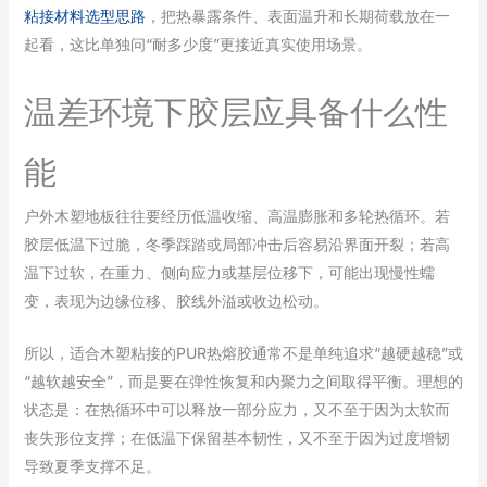
粘接材料选型思路
，把热暴露条件、表面温升和长期荷载放在一
起看，这比单独问“耐多少度”更接近真实使用场景。
温差环境下胶层应具备什么性
能
户外木塑地板往往要经历低温收缩、高温膨胀和多轮热循环。若
胶层低温下过脆，冬季踩踏或局部冲击后容易沿界面开裂；若高
温下过软，在重力、侧向应力或基层位移下，可能出现慢性蠕
变，表现为边缘位移、胶线外溢或收边松动。
所以，适合木塑粘接的PUR热熔胶通常不是单纯追求“越硬越稳”或
“越软越安全”，而是要在弹性恢复和内聚力之间取得平衡。理想的
状态是：在热循环中可以释放一部分应力，又不至于因为太软而
丧失形位支撑；在低温下保留基本韧性，又不至于因为过度增韧
导致夏季支撑不足。