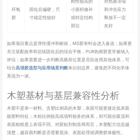
刚性较高的
对热胀冷缩
环氧
固化后偏硬，尺
小面积修补
和冲击应力
胶
寸稳定性较好
或特定结构
释放不一定
部位
友好
如果项目重点是弹性缓冲和耐候，MS胶有时会进入备选；如果更
关注装配效率和后续固化后的综合平衡，PUR热熔胶更常被纳入
评估；如果需要进一步判断高载荷位置是否应改用其他体系，可
结合
高强胶选型与应用场景判断
来识别边界，避免把不同化学体
系混为一谈。
木塑基材与基层兼容性分析
木塑不是单一材料。含塑比例高的木塑，表面可能更接近低表面
能塑料特征；木粉比例较高或填料较多的体系，则可能在吸湿和
表面粗糙度上表现不同。对胶粘剂制造商而言，木塑配方信息越
清楚，越容易判断是否需要底涂、表面处理或调整胶体极性。