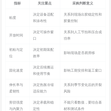
指标
关注重点
采购判断意义
决定设备适配
关系到现场出胶稳定性和
粘度
和涂布性
胶量控制
决定可操作窗
关系到人工节拍和压合成
开放时间
口
功率
初粘与定
决定初期装配
影响现场是否易滑移
位
效率
决定后续搬运
固化速度
影响工期安排和返工窗口
和使用节奏
伸长率与
决定热胀冷缩
关系到季节变化后的开裂
柔韧性
适应能力
风险
剪切强度
决定承载和稳
不能只看数值，要结合基
与内聚力
定性
材和测试条件