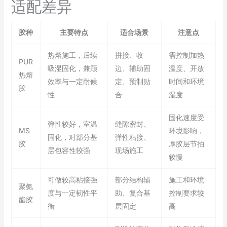
适配差异
胶种
主要特点
适合场景
注意点
热熔施工，后续
拼接、收
需控制加热
PUR
吸湿固化，兼顾
边、辅助固
温度、开放
热熔
效率与一定耐候
定、预制贴
时间和环境
胶
性
合
湿度
固化速度受
弹性较好，室温
缝隙密封、
MS
环境影响，
固化，对部分基
弹性粘接、
胶
厚胶层节拍
层包容性较强
现场施工
较慢
可做较高粘接强
部分结构辅
施工和环境
聚氨
度与一定韧性平
助、复合基
控制要求较
酯胶
衡
层固定
高