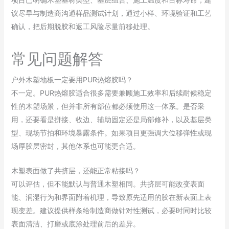
议尽早与制造商沟通样品测试计划，通过小样、环境验证和工艺
确认，把后期脱胶和返工风险尽量前移处理。
常见问题解答
户外木塑地板一定要用PUR热熔胶吗？
不一定。PUR热熔胶适合很多需要兼顾施工效率和后续耐候稳定
性的木塑场景，但并非所有部位都必须使用这一体系。是否采
用，还要看是拼接、收边、辅助固定还是局部修补，以及基层类
型、现场节拍和环境暴露条件。如果项目更强调大位移弹性或现
场厚胶层密封，其他体系也可能更合适。
木塑表面做了共挤层，还能正常粘接吗？
可以评估，但不能默认与普通木塑相同。共挤层可能改变表面
能、润湿行为和界面附着机理，导致原先适用的胶在新表面上表
现变差。建议提供样条给制造商做针对性测试，必要时同时比较
表面清洁、打磨或底涂处理前后的差异。