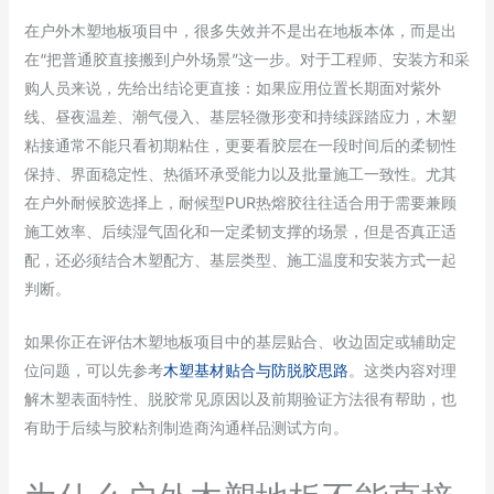
在户外木塑地板项目中，很多失效并不是出在地板本体，而是出
在“把普通胶直接搬到户外场景”这一步。对于工程师、安装方和采
购人员来说，先给出结论更直接：如果应用位置长期面对紫外
线、昼夜温差、潮气侵入、基层轻微形变和持续踩踏应力，木塑
粘接通常不能只看初期粘住，更要看胶层在一段时间后的柔韧性
保持、界面稳定性、热循环承受能力以及批量施工一致性。尤其
在户外耐候胶选择上，耐候型PUR热熔胶往往适合用于需要兼顾
施工效率、后续湿气固化和一定柔韧支撑的场景，但是否真正适
配，还必须结合木塑配方、基层类型、施工温度和安装方式一起
判断。
如果你正在评估木塑地板项目中的基层贴合、收边固定或辅助定
位问题，可以先参考
木塑基材贴合与防脱胶思路
。这类内容对理
解木塑表面特性、脱胶常见原因以及前期验证方法很有帮助，也
有助于后续与胶粘剂制造商沟通样品测试方向。