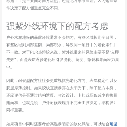
歇施工；是主要面对南方湿热，还是北方季节温差。因为这些条
件决定了配方侧重点完全不同。
强紫外线环境下的配方考虑
户外木塑地板的暴露环境通常不会均匀。有些区域长期全日照，
有些区域则局部遮阴、局部积水，导致同一项目中的老化条件并
不一致。对于PUR热熔胶来说，紫外线带来的风险主要不是“立即
失效”，而是表层逐步老化后引发脆化、黄变、微裂和界面应力集
中。
因此，耐候型配方往往会更重视抗光老化方向、表层稳定性以及
胶层厚薄控制。如果胶线直接暴露在太阳光下，除了配方本身，
还应评估是否通过结构遮蔽、收边设计、卡扣或压条减少直接暴
露面积。也就是说，户外耐候表现并不完全由胶决定，结构设计
同样重要。
如果项目中同时还要考虑高温暴晒后的软化风险，可以结合
耐温