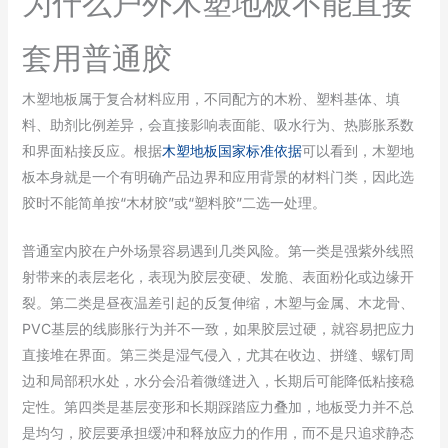
为什么户外木塑地板不能直接
套用普通胶
木塑地板属于复合材料应用，不同配方的木粉、塑料基体、填
料、助剂比例差异，会直接影响表面能、吸水行为、热膨胀系数
和界面粘接反应。根据
木塑地板国家标准依据
可以看到，木塑地
板本身就是一个有明确产品边界和应用背景的材料门类，因此选
胶时不能简单按“木材胶”或“塑料胶”二选一处理。
普通室内胶在户外场景容易遇到几类风险。第一类是强紫外线照
射带来的表层老化，表现为胶层变硬、发脆、表面粉化或边缘开
裂。第二类是昼夜温差引起的反复伸缩，木塑与金属、木龙骨、
PVC基层的线膨胀行为并不一致，如果胶层过硬，就容易把应力
直接堆在界面。第三类是湿气侵入，尤其在收边、拼缝、螺钉周
边和局部积水处，水分会沿着微缝进入，长期后可能降低粘接稳
定性。第四类是基层变形和长期踩踏应力叠加，地板受力并不总
是均匀，胶层要承担缓冲和释放应力的作用，而不是只追求静态