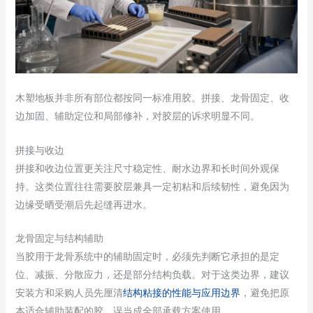
木塑地板并非所有部位都按同一标准用胶。拼接、龙骨固定、收
边加固、辅助定位和局部修补，对胶层的诉求明显不同。
拼接与收边
拼接和收边位置更关注尺寸稳定性、耐水边界和长时间外观保
持。这类位置往往需要胶层兼具一定初粘和后续韧性，避免因为
边缘受晒受潮后先起缝再进水。
龙骨固定与结构辅助
当胶用于龙骨系统中的辅助固定时，必须先判断它承担的是定
位、减振、分散应力，还是部分结构负载。对于这类边界，建议
安装方和采购人员先厘清
结构粘接的性能与应用边界
，避免把原
本适合辅助装配的胶，误当成全部承载方案使用。