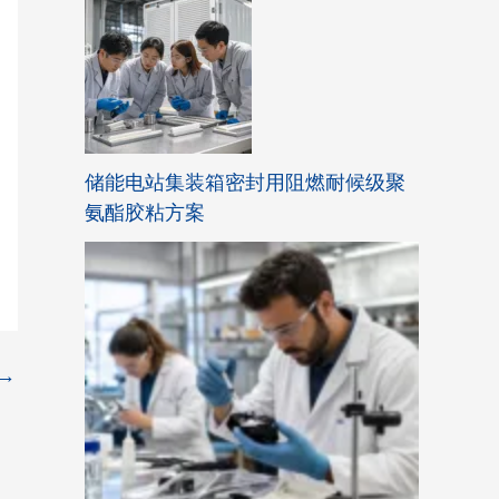
储能电站集装箱密封用阻燃耐候级聚
氨酯胶粘方案
→