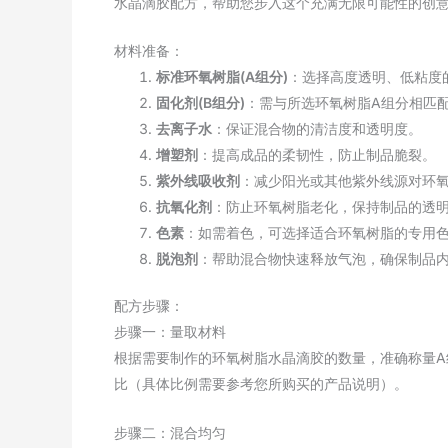
水晶滴胶配方，帮助您步入这个充满无限可能性的创
材料准备：
标准环氧树脂(A组分)
：选择高度透明、低粘度
固化剂(B组分)
：需与所选环氧树脂A组分相匹
去离子水
：保证混合物的清洁度和透明度。
增塑剂
：提高成品的柔韧性，防止制品脆裂。
紫外线吸收剂
：减少阳光或其他紫外线源对环
抗氧化剂
：防止环氧树脂老化，保持制品的透
色素
：如需着色，可选择适合环氧树脂的专用
脱泡剂
：帮助混合物快速释放气泡，确保制品
配方步骤：
步骤一：量取材料
根据需要制作的环氧树脂水晶滴胶的数量，准确称量A组分
比（具体比例需要参考您所购买的产品说明）。
步骤二：混合均匀